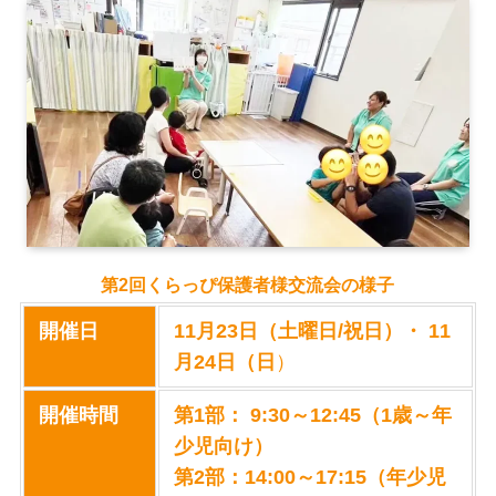
第2回くらっぴ保護者様交流会の様子
開催日
11月23日（土曜日/祝日）・ 11
月24日（日
）
開催時間
第1部： 9:30～12:45（1歳～年
少児向け）
第2部：14:00～17:15（年少児